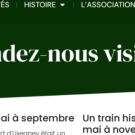
TÉS
HISTOIRE
L’ASSOCIATIO
dez-nous visi
mai à septembre
Un train hi
mai à nov
Fort d’Uxegney était un