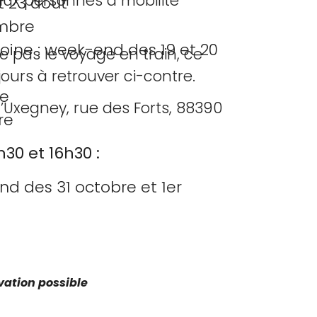
aux personnes à mobilité
 23 août
mbre
oine : week-end des 19 et 20
lue pas le voyage en train, ce
jours à retrouver ci-contre.
re
’Uxegney, rue des Forts, 88390
re
h30 et 16h30 :
d des 31 octobre et 1er
vation possible