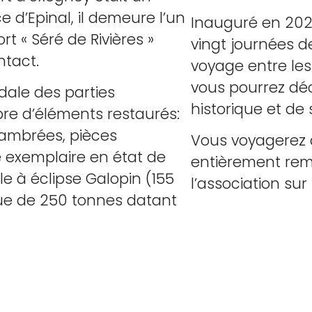
 d’Epinal, il demeure l’un
Inauguré en 2022
t « Séré de Rivières »
vingt journées d
ntact.
voyage entre les 
vous pourrez déco
dale des parties
historique et de
re d’éléments restaurés:
chambrées, pièces
Vous voyagerez 
que exemplaire en état de
entièrement remi
e à éclipse Galopin (155
l’association su
e de 250 tonnes datant