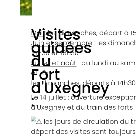
Visites
Mai
: les dimanches, départ à 1
guidées
Juin et septembre
: les dimanc
14h30 et 16h30
du
Juillet et août
: du lundi au sam
Fort
et 16h
d'Uxegney
les dimanches, départs à 14h30
:
Le 14 juillet : ouverture exceptio
d’Uxegney et du train des forts
les jours de circulation du tr
départ des visites sont toujours