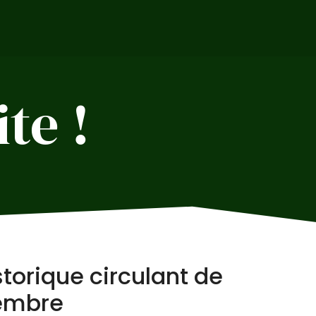
N
te !
storique circulant de
embre