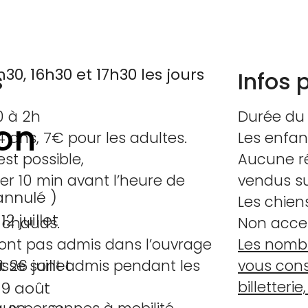
30, 16h30 et 17h30 les jours
s
Infos 
30 à 2h
Durée du 
ion
14 ans, 7€ pour les adultes.
Les enfan
st possible,
Aucune rés
er 10 min avant l’heure de
vendus su
nnulé )
Les chien
2 juillet
 chauds.
Non acces
sont pas admis dans l’ouvrage
Les nombr
26 juillet
aisse sont admis pendant les
vous conse
billetterie
 9 août