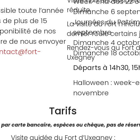
Visite non accessible 
Week-end des 22 et
réduite
sible toute l’année
Dimanche 6 septe
de plus de 15
Journées du Patrim
La visite du Fort n’inc
ponibilité de nos
septembre
dernier roule certains 
aire de nous envoyer
Dimanche 4 octob
Rendez-vous au Fort d
ntact@fort-
Dimanche 18 octob
Uxegney
Départs à 14h30, 15
Halloween : week-en
novembre
Tarifs
 par carte bancaire, espèces ou chèque, pas de réser
Visite guidée du Fort d’Uxegney :